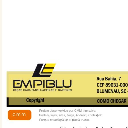
Projeto desenvolvido por CMM Interativa
Portais, lojas, sites, blogs, Android, conte�do.
Porque tecnologia � ci�ncia e arte.