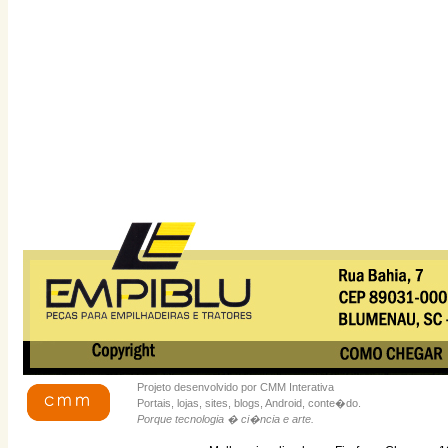
Projeto desenvolvido por CMM Interativa
Portais, lojas, sites, blogs, Android, conte�do.
Porque tecnologia � ci�ncia e arte.