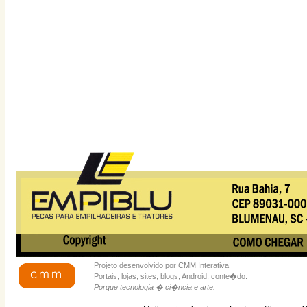
Projeto desenvolvido por CMM Interativa
Portais, lojas, sites, blogs, Android, conte�do.
Porque tecnologia � ci�ncia e arte.