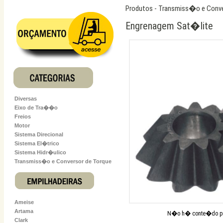
Produtos - Transmiss�o e Conve
Engrenagem Sat�lite
N�o h� conte�do par