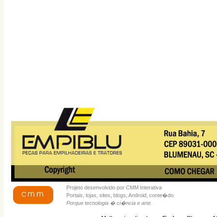
Projeto desenvolvido por CMM Interativa
Portais, lojas, sites, blogs, Android, conte�do.
Porque tecnologia � ci�ncia e arte.